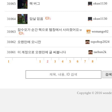
해 버그
okun1130
31065
암살 없음
okun1130
31064
2
잠수모가 순간 렉으로 템창에서 사라졌어요ㅠ
womango02
31063
1
topoftop2024
31062
오랜만에 오니깐
taehun2k
31061
이 계정으로 오랜만에 글 써봅니다
1
1
2
3
4
5
6
7
8
Copyright © 2016 wonder