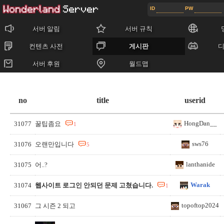
ID
PW
:: BOARD ::
서버 알림
서버 규칙
컨텐츠 사전
게시판
서버 후원
월드맵
2 페이지
no
title
userid
HongDan__
31077
꿀팁좀요
1
sws76
31076
오랜만입니다
5
lanthanide
31075
어..?
Warak
31074
웹사이트 로그인 안되던 문제 고쳤습니다.
1
topoftop2024
31067
그 시즌 2 되고